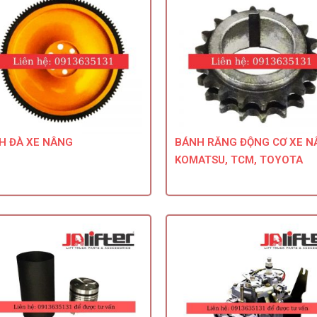
H ĐÀ XE NÂNG
BÁNH RĂNG ĐỘNG CƠ XE N
KOMATSU, TCM, TOYOTA