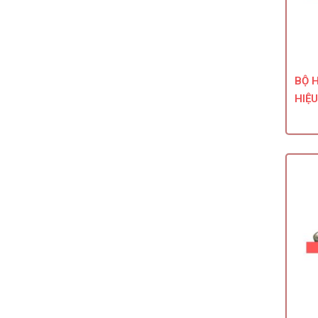
BỘ 
HIỆ