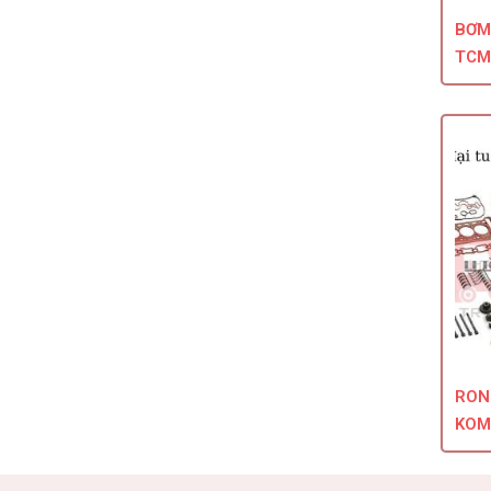
BƠM
TCM
RON
KOM