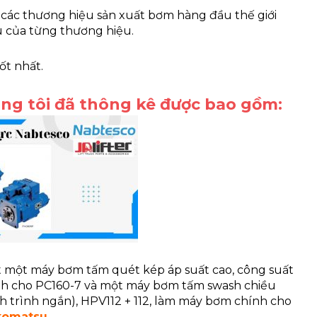
ề các thương hiệu sản xuất bơm hàng đầu thế giới
ếu của từng thương hiệu.
ốt nhất.
g tôi đã thông kê được bao gồm:
 một máy bơm tấm quét kép áp suất cao, công suất
nh cho PC160-7 và một máy bơm tấm swash chiều
 trình ngắn), HPV112 + 112, làm máy bơm chính cho
komatsu