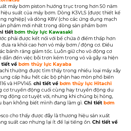
uất máy bơm piston hướng trục trong hơn 50 năm
và hiệu suất của máy bơm. Dòng K3VLS (được thiết kế
ông nghiệp) và dòng K8V (cho các ứng dụng mạch
g sản phẩm mới nhất trong dòng sản phẩm bơm
i tiết
bơm thủy lực Kawasaki
c phải được kết nối với bể chứa ở điểm thấp hơn
đưa ra khỏi cao hơn vỏ máy bơm / động cơ. Điều
 các bánh răng giảm tốc. Luôn giữ cho vỏ động cơ
 dẫn đến việc bôi trơn kém trong vỏ và gây ra hiện
 tiết về
bơm thủy lực Kayaba
achi thường được tìm thấy trong nhiều loại máy xây
 cung cấp hầu hết các bộ phận hao mòn phổ biến
116 và HPV145.
chi tiết về
bơm thủy lực Hitachi
g cơ truyền động cuối cùng
hay
truyền động du
g động cơ tuyệt vời, nhưng khi chúng bị hỏng,
u bạn không biết mình đang làm gì.
Chi tiết
bơm
sco cho thấy được đây là thương hiệu sản xuất
 suất cao nhưng lại ít để lại tiếng ồn.
Chi tiết về