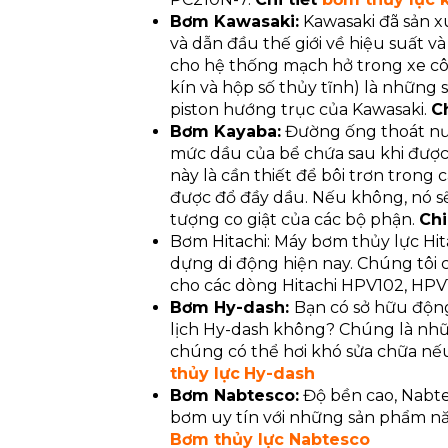
Bơm Kawasaki:
Kawasaki đã sản x
và dẫn đầu thế giới về hiệu suất 
cho hệ thống mạch hở trong xe c
kín và hộp số thủy tĩnh) là nhữn
piston hướng trục của Kawasaki.
Ch
Bơm Kayaba:
Đường ống thoát nướ
mức dầu của bể chứa sau khi được 
này là cần thiết để bôi trơn trong
được đổ đầy dầu. Nếu không, nó sẽ
tượng co giật của các bộ phận.
Chi
Bơm Hitachi: Máy bơm thủy lực Hit
dựng di động hiện nay. Chúng tôi
cho các dòng Hitachi HPV102, HPV
Bơm Hy-dash:
Bạn có sở hữu độn
lịch
Hy-dash không? Chúng là nhữn
chúng có thể hơi khó sửa chữa nế
thủy lực
Hy-dash
Bơm Nabtesco:
Độ bền cao, Nabte
bơm uy tín với những sản phẩm năng
Bơm thủy lực Nabtesco