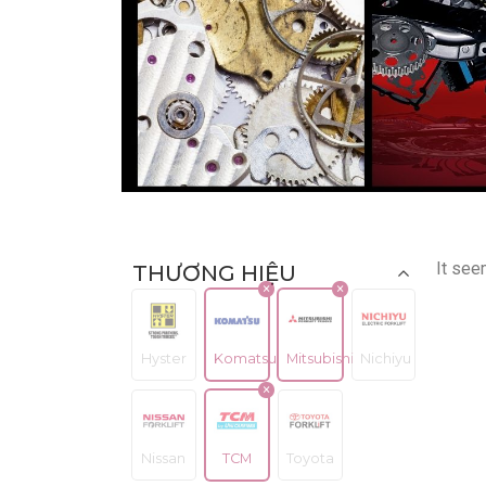
It see
THƯƠNG HIỆU
Hyster
Komatsu
Mitsubishi
Nichiyu
Nissan
TCM
Toyota