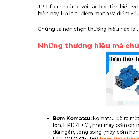
JP-Lifter sẽ cùng với các bạn tìm hiểu v
hiện nay. Họ là ai, điểm mạnh và điểm y
Chúng ta nên chọn thương hiệu nào là t
Những thương hiệu mà chún
Bơm Komatsu:
Komatsu đã ra mắt
lớn, HPD71 + 71, như máy bơm chí
dài ngắn, song song (máy bơm hành
PC210N-7.
Chi tiết
bơm thủy lực 