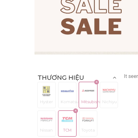
It see
THƯƠNG HIỆU
Hyster
Komatsu
Mitsubishi
Nichiyu
Nissan
TCM
Toyota