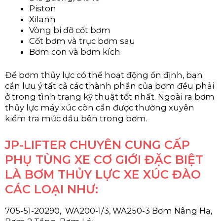
Piston
Xilanh
Vòng bi đỡ cốt bơm
Cốt bơm và trục bơm sau
Bơm con và bơm kích
Để bơm thủy lực có thể hoạt động ổn định, bạn
cần lưu ý tất cả các thành phần của bơm đều phải
ở trong tình trạng kỹ thuật tốt nhất. Ngoài ra bơm
thủy lực máy xúc còn cần được thường xuyên
kiểm tra mức dầu bên trong bơm.
JP-LIFTER CHUYÊN CUNG CẤP
PHỤ TÙNG XE CƠ GIỚI ĐẶC BIỆT
LÀ BƠM THỦY LỰC XE XÚC ĐÀO
CÁC LOẠI NHƯ:
705-51-20290, WA200-1/3, WA250-3 Bơm Nâng Hạ,