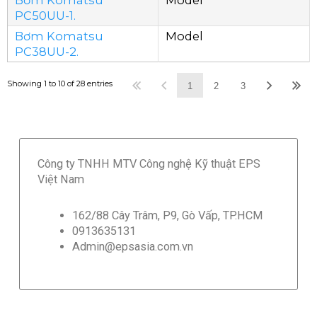
PC50UU-1.
Bơm Komatsu
Model
PC38UU-2.
Showing 1 to 10 of 28 entries
1
2
3
Công ty TNHH MTV Công nghệ Kỹ thuật EPS
Việt Nam
162/88 Cây Trâm, P9, Gò Vấp, TP.HCM
0913635131
Admin@epsasia.com.vn