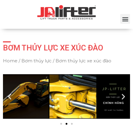
BƠM THỦY LỰC XE XÚC ĐÀO
Home
/
Bơm thủy lực
/ Bơm thủy lực xe xúc đào